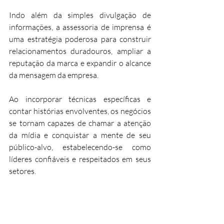
Indo além da simples divulgação de 
informações, a assessoria de imprensa é 
uma estratégia poderosa para construir 
relacionamentos duradouros, ampliar a 
reputação da marca e expandir o alcance 
da mensagem da empresa. 
Ao incorporar técnicas específicas e 
contar histórias envolventes, os negócios 
se tornam capazes de chamar a atenção 
da mídia e conquistar a mente de seu 
público-alvo, estabelecendo-se como 
líderes confiáveis e respeitados em seus 
setores.
Gostou do nosso conteúdo e quer saber 
como a Agência Brands pode integrar a 
sua marca? Então venha
 conversar
 com a 